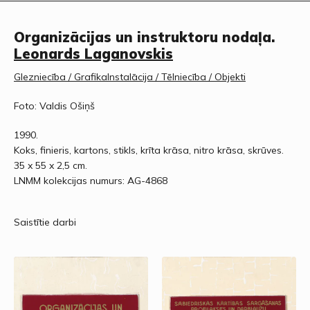
Organizācijas un instruktoru nodaļa.
Leonards Laganovskis
Glezniecība / Grafika
Instalācija / Tēlniecība / Objekti
Foto: Valdis Ošiņš
1990.
Koks, finieris, kartons, stikls, krīta krāsa, nitro krāsa, skrūves.
35 x 55 x 2,5 cm.
LNMM kolekcijas numurs: AG-4868
Saistītie darbi