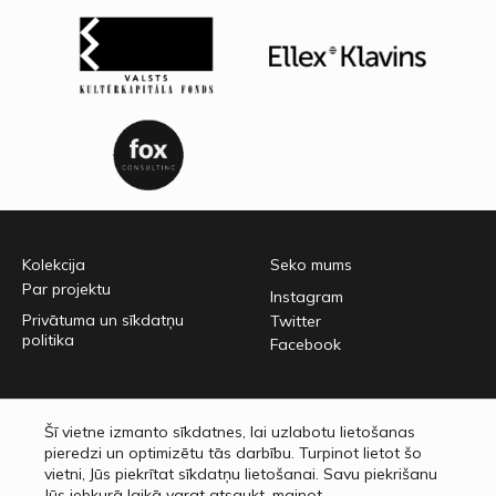
Kolekcija
Seko mums
Par projektu
Instagram
Privātuma un sīkdatņu
Twitter
politika
Facebook
Latvijas Nacionālais mākslas muzejs
Šī vietne izmanto sīkdatnes, lai uzlabotu lietošanas
Jaņa Rozentāla laukums 1,
pieredzi un optimizētu tās darbību. Turpinot lietot šo
Rīga, LV-1010
vietni, Jūs piekrītat sīkdatņu lietošanai. Savu piekrišanu
lnmm.lv
Jūs jebkurā laikā varat atsaukt, mainot