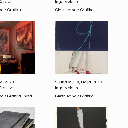
orovins
Inga Meldere
ba / Grafika
Glezniecība / Grafika
ba.
2020.
Я Лидия / Es, Lidija.
2019.
Groševs
Inga Meldere
Glezniecība / Grafika, Instalācija / Tēlniecība / Objekti, Video / Jaukta veida instalācijas
Glezniecība / Grafika