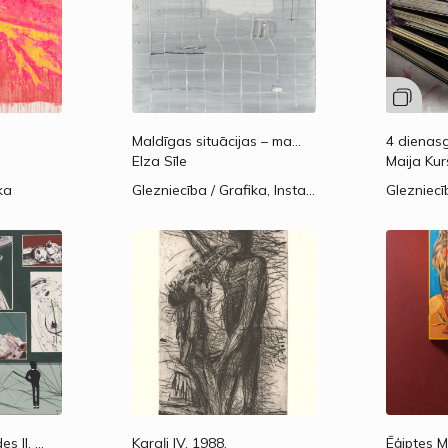
Maldīgas situācijas – marmora vannasistaba.
20
Elza Sīle
Maija Ku
ka
Glezniecība / Grafika, Instalācija / Tēlniecība / Objekti
Glezniecī
s II.
2020.
Karaļi IV.
1988.
Ēģiptes 