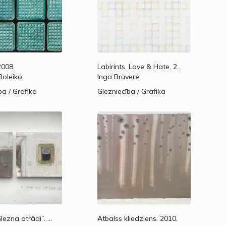
008.
Labirints. Love & Hate.
2003.
oleiko
Inga Brūvere
ba / Grafika
Glezniecība / Grafika
Glezna otrādi”.
2017.
Atbalss kliedziens.
2010.