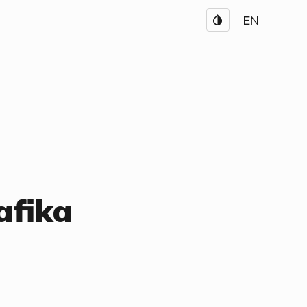
EN
afika