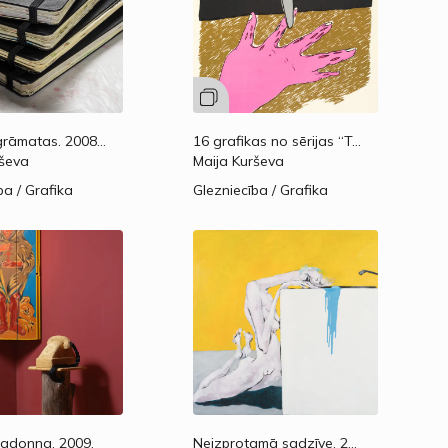
18.
4 dienasgrāmatas. 2008, 2009-1, 2009-2, 2010
2008.—2010.
16 grafikas no sērijas “Trīskājains gadījums”.
rševa
Maija Kurševa
ba / Grafika
Glezniecība / Grafika
Madonna.
2009.
Neizprotamā sadzīve.
2009.