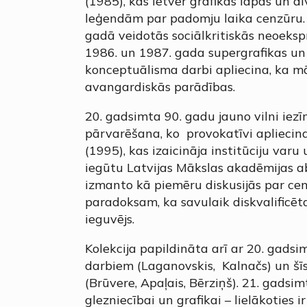
(1985), kas ietver grafikas lapas un di
leģendām par padomju laika cenzūru.
gadā veidotās sociālkritiskās neoeksp
1986. un 1987. gada supergrafikas u
konceptuālisma darbi apliecina, ka m
avangardiskās parādības.
20. gadsimta 90. gadu jauno vilni iez
pārvarēšana, ko provokatīvi apliecina
(1995), kas izaicināja institūciju varu u
iegūtu Latvijas Mākslas akadēmijas a
izmanto kā piemēru diskusijās par cen
paradoksam, ka savulaik diskvalificēta
ieguvējs.
Kolekcija papildināta arī ar 20. gads
darbiem (Laganovskis, Kalnačs) un šī
(Brūvere, Apaļais, Bērziņš). 21. gadsi
glezniecībai un grafikai – lielākoties 