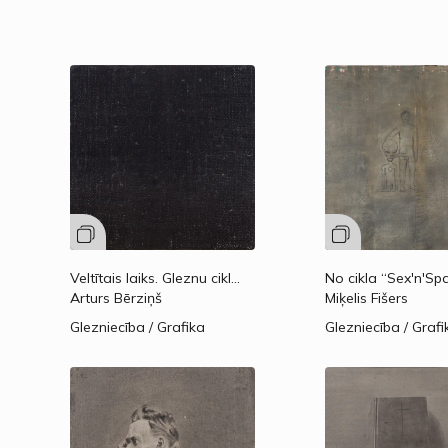
Veltītais laiks. Gleznu cikls pēc Nikolā Burjo darba “Attiecību estētika”.
Arturs Bērziņš
Miķelis Fišers
Glezniecība / Grafika
Glezniecība / Grafi