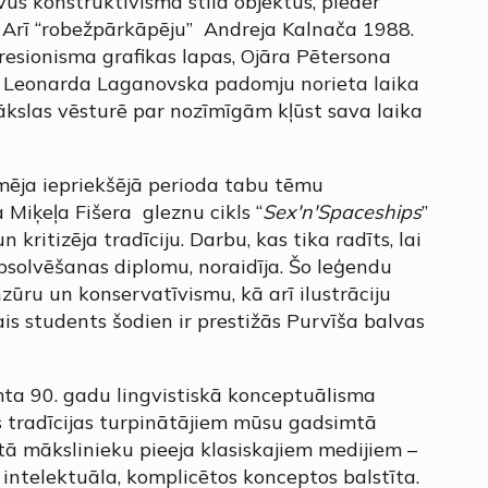
vus konstruktīvisma stila objektus, pieder
 Arī “robežpārkāpēju” Andreja Kalnača 1988.
resionisma grafikas lapas, Ojāra Pētersona
n Leonarda Laganovska padomju norieta laika
ākslas vēsturē par nozīmīgām kļūst sava laika
īmēja iepriekšējā perioda tabu tēmu
 Miķeļa Fišera gleznu cikls “
Sex'n'Spaceships
”
n kritizēja tradīciju. Darbu, kas tika radīts, lai
bsolvēšanas diplomu, noraidīja. Šo leģendu
zūru un konservatīvismu, kā arī ilustrāciju
is students šodien ir prestižās Purvīša balvas
imta 90. gadu lingvistiskā konceptuālisma
s tradīcijas turpinātājiem mūsu gadsimtā
mtā mākslinieku pieeja klasiskajiem medijiem –
ir intelektuāla, komplicētos konceptos balstīta.