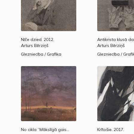
Nīče dzied.
2012.
Arturs Bērziņš
Arturs Bērziņš
Glezniecība / Grafika
Glezniecība / Grafi
No cikla “Mākslīgā gaisma”.
2019.
Krītošie.
2017.