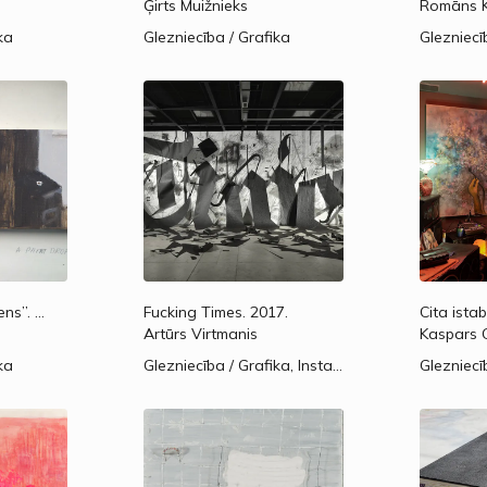
Ģirts Muižnieks
Romāns K
ka
Glezniecība / Grafika
Glezniecī
ens”.
2017.
Fucking Times.
2017.
Cita ista
Artūrs Virtmanis
Kaspars 
ka
Glezniecība / Grafika, Instalācija / Tēlniecība / Objekti