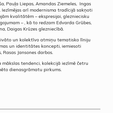
īša, Pauļa Liepas, Amandas Ziemeles, Ingas
 Iezīmējas arī modernisma tradīcijā sakņoti
jām kvalitātēm – ekspresijai, glezniecisku
egojumam – , kā to redzam Edvarda Grūbes,
na, Daigas Krūzes glezniecībā.
āto un kolektīvo atmiņu tematisko līniju
omas un identitātes koncepti, iemiesoti
s, Rasas Jansones darbos.
 mākslas tendenci, kolekcijā iezīmē četru
mēto dienasgrāmatu pirkums.