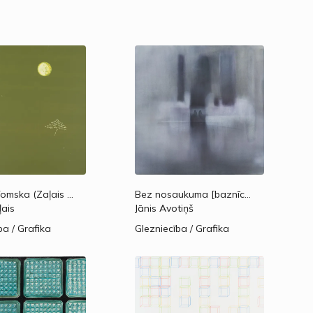
Tukums-Tomska (Zaļais krēsls).
2019.
Bez nosaukuma [baznīca].
2019.—2020
ļais
Jānis Avotiņš
ba / Grafika
Glezniecība / Grafika