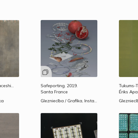
No cikla “Sex'n'Spaceships (Sekss un kosmosa kuģi)”.
2012.
Safeporting.
2019.
1995.
Santa France
Ēriks Apa
ka
Glezniecība / Grafika, Instalācija / Tēlniecība / Objekti
Glezniecī