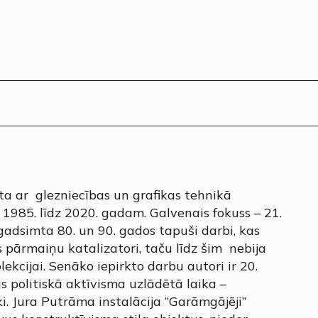
a ar glezniecības un grafikas tehnikā
 1985. līdz 2020. gadam. Galvenais fokuss – 21.
gadsimta 80. un 90. gados tapuši darbi, kas
 pārmaiņu katalizatori, taču līdz šim nebija
ekcijai. Senāko iepirkto darbu autori ir 20.
s politiskā aktīvisma uzlādētā laika –
. Jura Putrāma instalācija “Garāmgājēji”