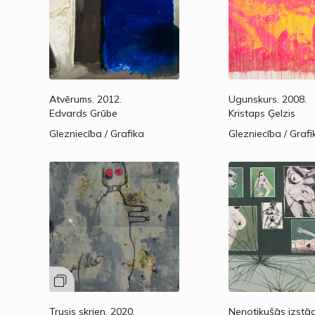
Atvērums.
2012.
Ugunskurs.
2008.
Edvards Grūbe
Kristaps Ģelzis
Glezniecība / Grafika
Glezniecība / Grafi
Trusis skrien.
2020.
Nenotikušās izstāde