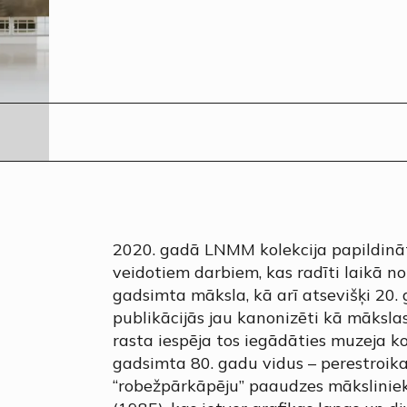
2020. gadā LNMM kolekcija papildināt
veidotiem darbiem, kas radīti laikā no
gadsimta māksla, kā arī atsevišķi 20. 
publikācijās jau kanonizēti kā mākslas
rasta iespēja tos iegādāties muzeja kol
gadsimta 80. gadu vidus – perestroika
“robežpārkāpēju” paaudzes mākslinieki