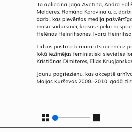
To apliecina Jāņa Avotiņa, Andra Egl
Melderes, Romāna Korovina u. c. darbi.
darbi, kas pievēršas medija pašvērtīga
masu sadursmei, krāsas spēku nospri
Helēnas Heinrihsones, Ivara Heinrihso
Līdzās postmodernām atsaucēm uz priv
lokā iezīmējas feministiski sievietes l
Kristiānas Dimiteres, Ellas Krugļanska
Jaunu pagriezienu, kas akceptē arhīva
Maijas Kurševas 2008.–2010. gadā zī