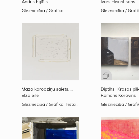
Andris Eglītis
Ivars Heinrihsons
Glezniecība / Grafika
Glezniecība / Grafi
Mazo karodziņu saiets.
2017.
Diptihs “Krāsas pili
Elza Sīle
Romāns Korovins
Glezniecība / Grafika, Instalācija / Tēlniecība / Objekti
Glezniecība / Grafi