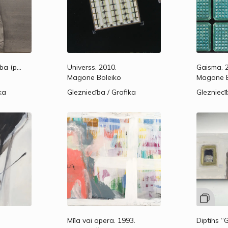
Antikrista klusā daba (pēc Frīdriha Vilhelma Nīčes darba “Antikrists”).
Universs.
2010.
2012.
Gaisma.
2
Magone Boleiko
Magone B
ka
Glezniecība / Grafika
Glezniecī
Mīla vai opera.
1993.
Diptihs “