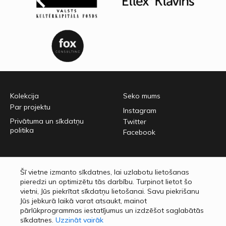
Kolekcija
Seko mums
Par projektu
Instagram
Privātuma un sīkdatņu
Twitter
politika
Facebook
Latvijas Nacionālais mākslas muzejs
Šī vietne izmanto sīkdatnes, lai uzlabotu lietošanas
Jaņa Rozentāla laukums 1,
pieredzi un optimizētu tās darbību. Turpinot lietot šo
Rīga, LV-1010
vietni, Jūs piekrītat sīkdatņu lietošanai. Savu piekrišanu
lnmm.lv
Jūs jebkurā laikā varat atsaukt, mainot
pārlūkprogrammas iestatījumus un izdzēšot saglabātās
sīkdatnes.
Uzzināt vairāk