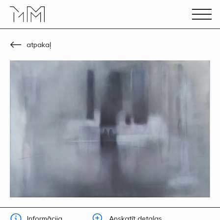
atpakaļ
Informācija
Apskatīt detaļas